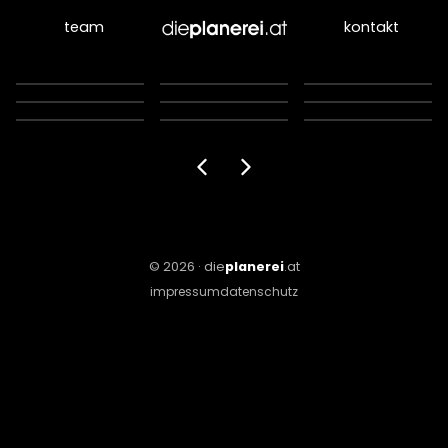
team
kontakt
© 2026 ·
die
planerei
.at
impressum
datenschutz